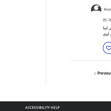
Ano
‎05-1
لينا
 اوي
Previou
ACCESSIBILITY HELP