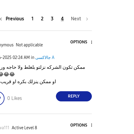
Previous
1
2
3
4
Next
y
OPTIONS
nymous
Not applicable
V
6-2025
02:24 AM
in
جالاكسى A
ممكن تكون الشركه نزلتو بلغلط ولا حاجه ور
😂
😂
😂
i
او ممكن ينزلك بكره او قريب 
REPLY
0
Likes
d
OPTIONS
wa111
Active Level 8