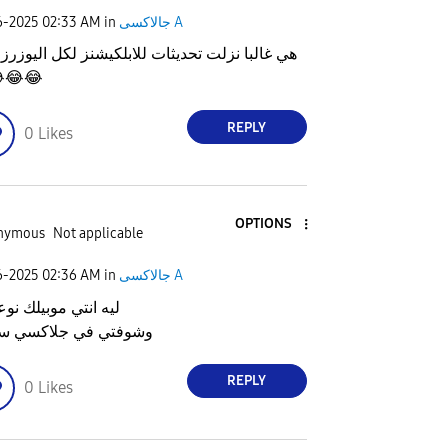
e
6-2025
02:33 AM
in
جالاكسى A
لبا نزلت تحديثات للابلكيشنز لكل اليوزرز إلا انا

😂
😂
o
REPLY
0
Likes
OPTIONS
nymous
Not applicable
6-2025
02:36 AM
in
جالاكسى A
نتي موبيلك نوعه ايه
فتي في جلاكسي ستور؟
REPLY
0
Likes