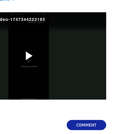
deo-1747344223193
P
l
a
COMMENT