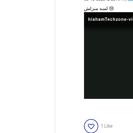
لسه منزلش
😢
hishamTechzone-vi
1
Like