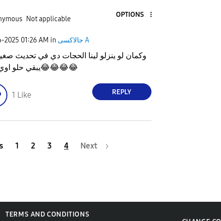
OPTIONS
nymous
Not applicable
6-2025
01:26 AM
in
جالاكسى A
وكمان لو ينزلو لينا الحجات دي في تحديث صغير 
يبقي حلو اوي
😂
😂
😂
😂
REPLY
1
Like
s
1
2
3
4
Next
TERMS AND CONDITIONS