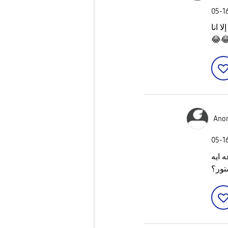
‎05-1
هي غا
😂

Ano
‎05-1
ليه ا
وشو