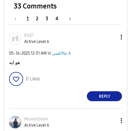
y
33 Comments
1
2
3
4
V
R3d7
Active Level 6
‎05-16-2025
12:31 AM
in
جالاكسى A
i
هو ايه
0
Likes
d
REPLY
e
MomenSelim
Active Level 6