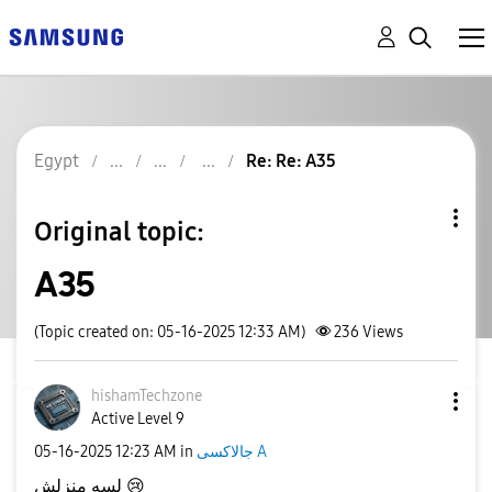
Egypt
Re: Re: A35
Original topic:
A35
(Topic created on: 05-16-2025 12:33 AM)
236
Views
hishamTechzone
Active Level 9
‎05-16-2025
12:23 AM
in
جالاكسى A
لسه منزلش
😢