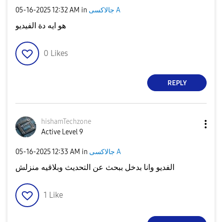
‎05-16-2025
12:32 AM
in
جالاكسى A
o
هو ايه دة الفيديو
0
Likes
REPLY
hishamTechzone
Active Level 9
‎05-16-2025
12:33 AM
in
جالاكسى A
الفديو وانا بدخل ببحث عن التحديث وبلاقيه منزلش
1
Like