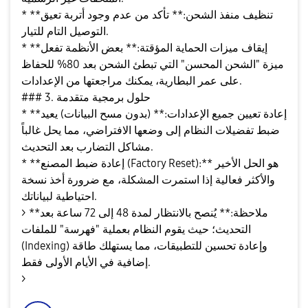
* **تنظيف منفذ الشحن:** تأكد من عدم وجود أتربة تعيق
التوصيل التام للتيار.
* **إيقاف ميزات الحماية المؤقتة:** بعض الأنظمة تفعل
ميزة "الشحن المحسن" التي تبطئ الشحن بعد 80% للحفاظ
على عمر البطارية، يمكنك مراجعتها من الإعدادات.
### 3. حلول برمجية متقدمة
* **إعادة تعيين جميع الإعدادات:** (بدون مسح البيانات) يعيد
ضبط تفضيلات النظام إلى وضعها الافتراضي، مما يحل غالباً
مشاكل التضارب بعد التحديث.
* **إعادة ضبط المصنع (Factory Reset):** هو الحل الأخير
والأكثر فعالية إذا استمرت المشكلة، مع ضرورة أخذ نسخة
احتياطية لبياناتك.
> **ملاحظة:** يُنصح بالانتظار لمدة 48 إلى 72 ساعة بعد
التحديث؛ حيث يقوم النظام بعملية "فهرسة" للملفات
(Indexing) وإعادة تحسين للتطبيقات، مما يستهلك طاقة
إضافية في الأيام الأولى فقط.
>