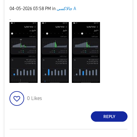
جالاكسى A
in
03:58 PM
‎04-05-2026
.
0
Likes
REPLY