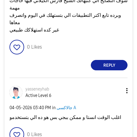
شوف النصايح الي كتبهالك الشيخ فارس الكيلاني فيها حاجات
مهمة
وبرده تابع اكتر التطبيقات الي بتستهلك في اليوم واتصرف
معاها
غير كده استهلاكك طبيعي
0
Likes
REPLY
yasseneyhab
Active Level 6
جالاكسى A
in
03:40 PM
‎04-05-2026
اغلب الوقت انستا و ممكن ببجي بس هو ده الي بتستخدمو
0
Likes