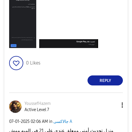
0
Likes
REPLY
YoussefHazem
Active Level 7
‎07-01-2025
02:06 AM
in
جالاكسى A
ونزل تحديث أمنى ومعلق عندى على 21 فى الميه ومش