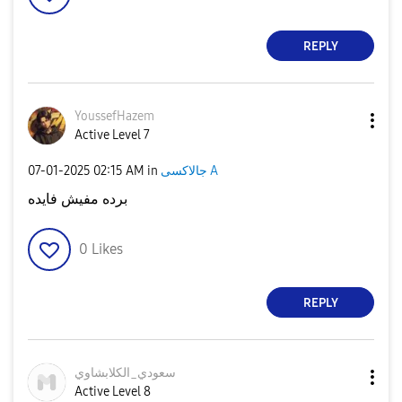
REPLY
YoussefHazem
Active Level 7
‎07-01-2025
02:15 AM
in
جالاكسى A
برده مفيش فايده
0
Likes
REPLY
سعودي_الكلابشاو
ي
Active Level 8