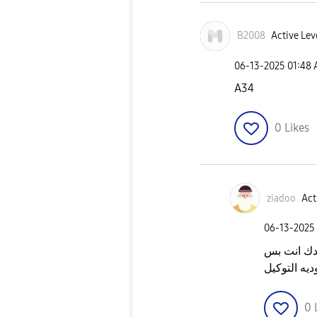
B2008
Active Lev
‎06-13-2025
01:48
A34
0
Likes
ziadoo
Act
‎06-13-2025
دك انت بس
ديه التوكيل
0