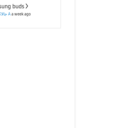
ung buds
جالاكسى A
a week ago