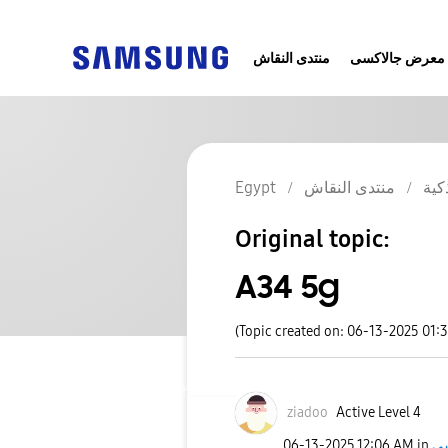
معرض جالاكسى
منتدى النقاش
Egypt
منتدى النقاش
كية
Original topic:
A34 5g
(Topic created on: 06-13-2025 01:
ziadoo
Active Level 4
‎06-13-2025
12:06 AM
in