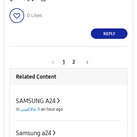
0
Likes
REPLY
1
2
Related Content
SAMSUNG A24
in
جالاكسى A
an hour ago
Samsung a24