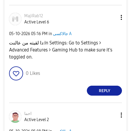
MajiRab12
Active Level 6
‎05-10-2026
05:16 PM
in
جالاكسى A
دا لقيته من عالنت:​In Settings: Go to Settings >
Advanced Features > Gaming Hub to make sure it's
toggled on.
0
Likes
REPLY
احما
Active Level 2