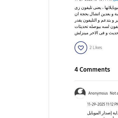
ا ، يعنى تليفون زى A23 ليه
ى القائمة و بعدين اتشال بحجة ان
 و بتدعم و التليفون يقدر
فون لسه بيوصله تحديثات
تحديث و فى الاخر مينزلش
2
Likes
4 Comments
Anonymous
Not 
‎11-29-2025
11:12 P
ية إصدار الموبايل