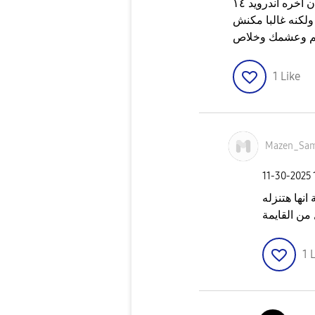
خره اندرويد ١٤
ش عارف مين اللي قالك انه بيدعم اندرويد ١٥ ولكنه غالبا مكنش
م وعشمك وخلاص
1
Like
Mazen_Sam
‎11-30-2025
انها هتنزله
من القايمة
1
L