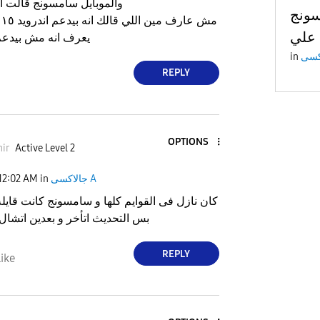
والموبايل سامسونج قالت ان أ
a سيحصل
م
o
يعرف انه مش بيدع
in
REPLY
OPTIONS
ir
Active Level 2
جالاكسى A
in
12:02 AM
كان نازل فى القوايم كلها و سامسونج كانت قايلة 
بس التحديث اتأخر و بعدين اتشال 
REPLY
ike