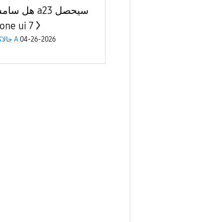
هل سامسونج 23
علي ne ui 7
04-26-2026
جالاكسى A