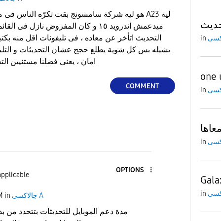
هو ليه شركة سامسونج بقت تكرّه الناس فى موبايلاته
ديث
ميدعمش اندرويد ١٥ و كان المفروض نازل ف
التحديث اتأخر عن معاده ، فى تليفونات اقل منه بكتير
in
يشيله بس كل شوية يطلع حجج عشان التحديثات و التلي
امان ، يعنى فضلنا مستنيين ال
one 
COMMENT
in
in
OPTIONS
applicable
in
جالاكسى A
in
M
مدة دعم الموبايل للتحديثات بتتحدد من بدا