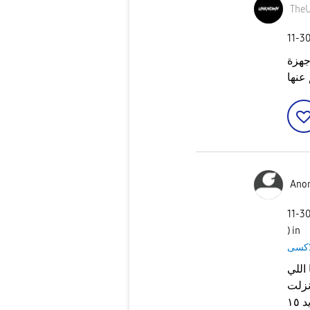
The
‎11-3
له اندرويد 15 كل اجهزة
Ano
‎11-3
) in
اللي
نزلت