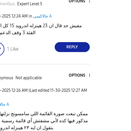
OPTIONS
Unκn0ωη
Expert Level 5
جالاكسى A
in
12:24 AM
0-2025
مفيش حد قال ان 23 هينز
الفئة 3 وقف الدعم عنها
REPLY
1
Like
OPTIONS
nymous
Not applicable
0-2025
12:26 AM
(Last edited
‎11-30-2025
12:27 AM
جالاكسى A
ممكن تبعت صورة القائمة اللي سامسونج نزلتها 
مذكور فيها كده لأني مشفتش أي قائمة رسمية 
بتقول ان ايه ٢٣ هينزله اندرويد ١٥