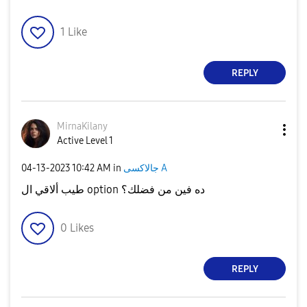
1
Like
REPLY
MirnaKilany
Active Level 1
جالاكسى A
in
10:42 AM
‎04-13-2023
طيب ألاقي ال option ده فين من فضلك؟
0
Likes
REPLY