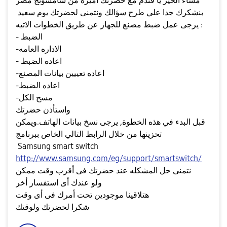
مساء الخير يا فندم مع حضرتك اميرة من سامسونج مصر
بنشكرك جدا علي طرح سؤالك ونتمنى لحضرتك يوم سعيد
يرجى عمل ضبط مصنع للجهاز عن طريق الخطوات الاتيه :
- الضبط
-الاداره العامه
- اعاده الضبط
-اعاده تعييين بيانات المصنع
-اعاده الضبط
-مسح الكل
واستأذن حضرتك
قبل البدء في هذه الخطوة, يرجى نسخ بيانات الهاتف.ويمكن
تحزينها من خلال الرابط التالي الخاص ببرنامج
Samsung smart switch
http://www.samsung.com/eg/support/smartswitch/
نتمنى حل المشكله عند حضرتك فى أقرب وقت ممكن
ولو عندك أى استفسار أخر
هتلاقينا موجودين تحت أمرك فى أى وقت
شكرا لحضرتك ولوقتك