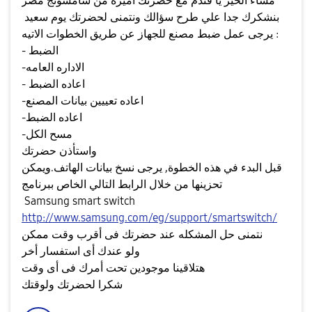
مساء الخير يا فندم مع حضرتك اميرة من سامسونج مصر
بنشكرك جدا علي طرح سؤالك ونتمنى لحضرتك يوم سعيد
يرجى عمل ضبط مصنع للجهاز عن طريق الخطوات الاتيه :
- الضبط
-الاداره العامه
- اعاده الضبط
-اعاده تعييين بيانات المصنع
-اعاده الضبط
-مسح الكل
واستأذن حضرتك
قبل البدء في هذه الخطوة, يرجى نسخ بيانات الهاتف.ويمكن
تحزينها من خلال الرابط التالي الخاص ببرنامج
Samsung smart switch
http://www.samsung.com/eg/support/smartswitch/
نتمنى حل المشكله عند حضرتك فى أقرب وقت ممكن
ولو عندك أى استفسار أخر
هتلاقينا موجودين تحت أمرك فى أى وقت
شكرا لحضرتك ولوقتك