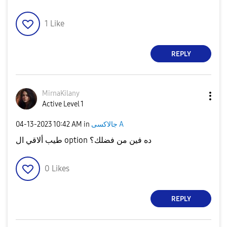
1
Like
REPLY
MirnaKilany
Active Level 1
جالاكسى A
in
10:42 AM
‎04-13-2023
طيب ألاقي ال option ده فين من فضلك؟
0
Likes
REPLY