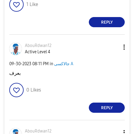
1
Like
REPLY
AbouRdwan12
Active Level 4
‎09-30-2023
08:11 PM
in
جالاكسى A
بعرف
0
Likes
REPLY
AbouRdwan12