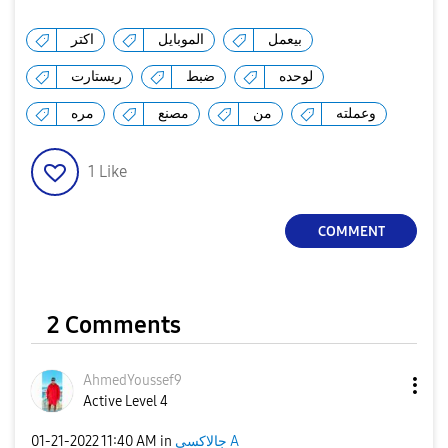
بيعمل
الموبايل
اكتر
لوحده
ضبط
ريستارت
وعملته
من
مصنع
مره
1
Like
COMMENT
2 Comments
AhmedYoussef9
Active Level 4
‎01-21-2022
11:40 AM
in
جالاكسى A