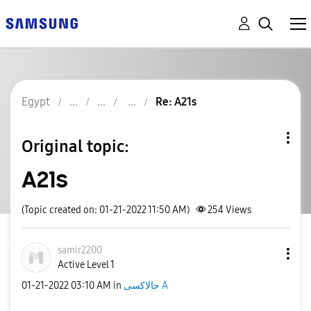
Egypt
Re: A21s
Original topic:
A21s
(Topic created on: 01-21-2022 11:50 AM)
254
Views
samir2200
Active Level 1
‎01-21-2022
03:10 AM
in
جالاكسى A