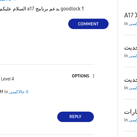
السلام عليكم عندي استفسار هل جوال a17 يدعم برنامج goodlock ؟
A17
in
COMMENT
in
OPTIONS
 Level 4
in
PM
in
جالاكسى A
REPLY
in