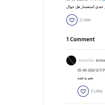
2
Likes
1 Comment
KhaledSati
Active
‎05-04-2026
12:11 
نعم يدعمه
0
Likes