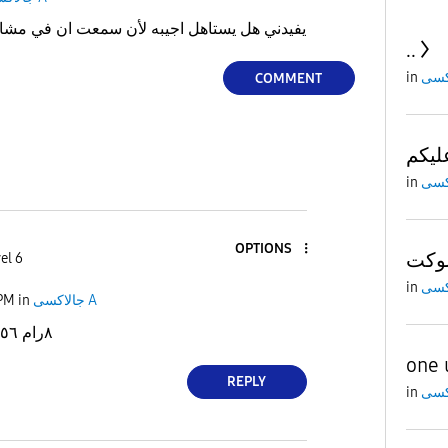
ممكن لو حد معاه a16 يفيدني هل يستاهل اجيبه لأن سمعت ان في مشاكل
..
in
COMMENT
ليكم
in
OPTIONS
el 6
in
 PM
in
جالاكسى A
لا هاتي a17 ٨رام ٢٥٦ جيجا
one 
REPLY
in