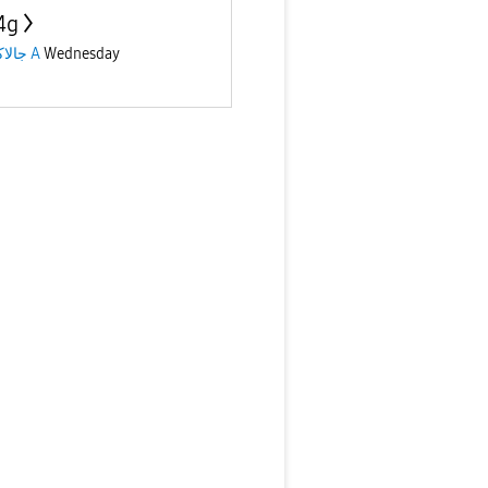
4g
جالاكسى A
Wednesday