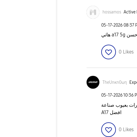
hossamos
Active 
‎05-17-2026
08:37 
هاتي a1
0
Likes
TheUnκn0ωη
Expe
‎05-17-2026
10:36 
A17 افضل
0
Likes