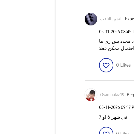
النجم_الثاقب
Expe
‎05-11-2026
08:45
 مفيش ميعاد محدد بس زي ما
حتمال ممكن فعلا
0
Likes
Osamaalaa19
Beg
‎05-11-2026
09:17 
في شهر 6 او 7
0
Likes