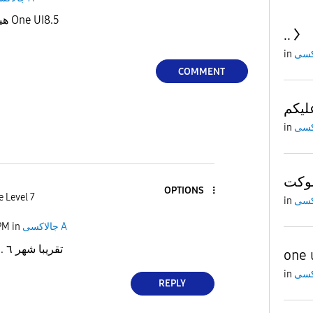
هيوصل أمته التحديث الجديد One UI8.5
..
in
COMMENT
ليكم
in
OPTIONS
e Level 7
in
PM
in
جالاكسى A
تقريبا شهر ٦ ... مفيش حد يعرف
one 
in
REPLY