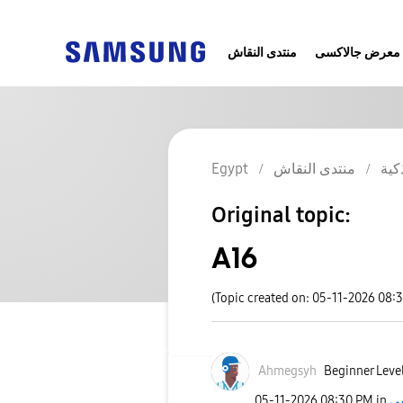
معرض جالاكسى
منتدى النقاش
Egypt
منتدى النقاش
كية
Original topic:
A16
(Topic created on: 05-11-2026 08:
Ahmegsyh
Beginner Level
‎05-11-2026
08:30 PM
in