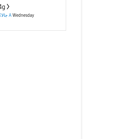
4g
جالاكسى A
Wednesday