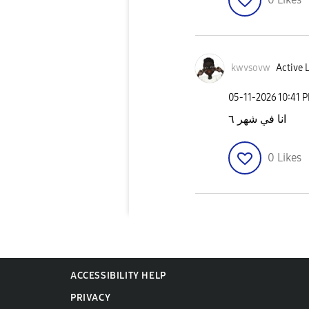
kwvsovw
Active L
‎05-11-2026
10:41 
انا في شهر ٦
0
Likes
ACCESSIBILITY HELP
PRIVACY