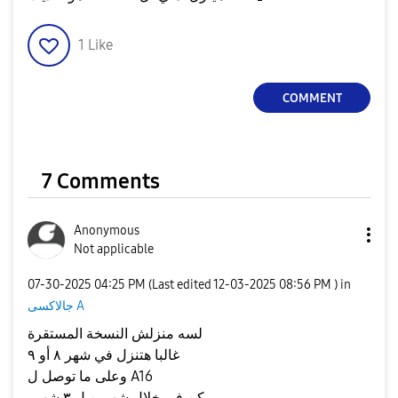
1
Like
COMMENT
7 Comments
Anonymous
Not applicable
‎07-30-2025
04:25 PM
(Last edited
‎12-03-2025
08:56 PM
) in
جالاكسى A
لسه منزلش النسخة المستقرة
غالبا هتنزل في شهر ٨ أو ٩
وعلى ما توصل ل A16
ممكن في خلال شهرين ل ٣ شهور