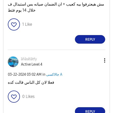
مش هيعترفوا بيه كعيب + ان الضمان صيانه بس استبدال ف
خلال 14 يوم فثط
1
Like
REPLY
ãñâsêlãtfy
Active Level 4
جالاكسى A
in
03:02 AM
‎03-22-2024
فعلا لان كل الناس قالت كده
0
Likes
REPLY