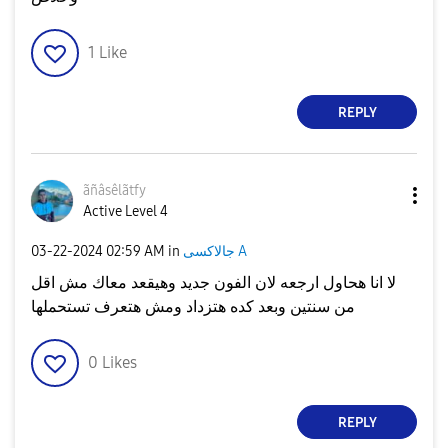
1
Like
REPLY
ãñâsêlãtfy
Active Level 4
جالاكسى A
in
02:59 AM
‎03-22-2024
لا انا هحاول ارجعه لان الفون جديد وهيقعد معاك مش اقل
من سنتين وبعد كده هتزداد ومش هتعرف تستحملها
0
Likes
REPLY