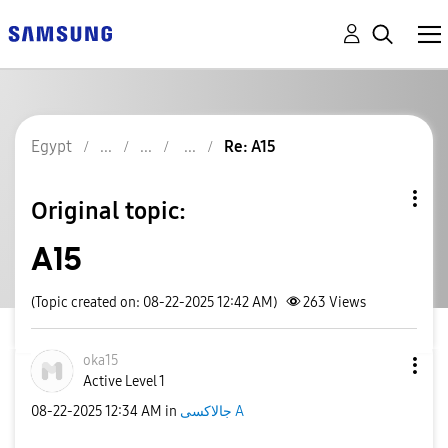
Egypt
Re: A15
Original topic:
A15
(Topic created on: 08-22-2025 12:42 AM)
263
Views
oka15
Active Level 1
‎08-22-2025
12:34 AM
in
جالاكسى A