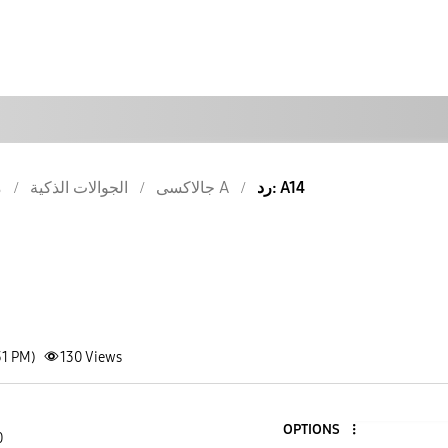
رد: A14
جالاكسى A
الجوالات الذكية
م
31 PM)
130
Views
OPTIONS
0