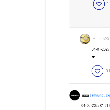
1
Minions90
‎04-01-2025
❤
0
Samsung_Ex
‎04-05-2025
01:31