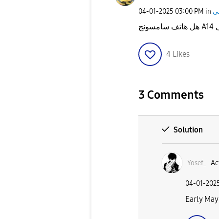
‎04-01-2025
03:00 PM
in
4
Likes
3 Comments
Solution
Yosef_
Ac
‎04-01-202
Early May