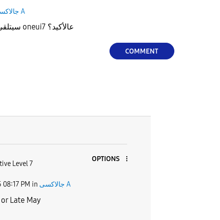
جالاكسى A
هل هاتف سامسونج A14 سيتلقى oneui7 عالأكيد؟
COMMENT
OPTIONS
tive Level 7
5
08:17 PM
in
جالاكسى A
 or Late May