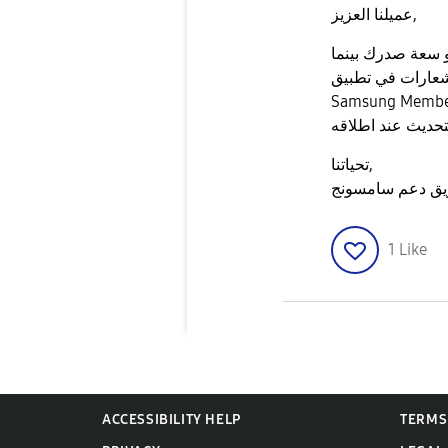
عميلنا العزيز,
 سعة صدرك بينما
شعارات في تطبيق
Samsung Members - غط على زر الجرس لمعرفة
تحياتنا,
يق دعم سامسونج
1
Like
ACCESSIBILITY HELP
TERMS