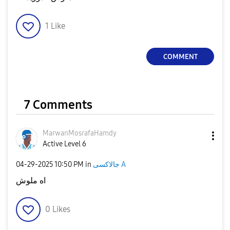
1
Like
COMMENT
7 Comments
MarwanMosrafaHa
mdy
Active Level 6
‎04-29-2025
10:50 PM
in
جالاكسى A
اه ملوش
0
Likes