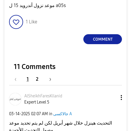
موعد نزول أندرويد 15 ل a05s
1
Like
COMMENT
11 Comments
1
2
AlSheikhFaresKi
lanid
Expert Level 5
‎03-14-2025
02:07 AM
in
جالاكسى A
التحديث هينزل خلال شهر أبريل لكن لم يتم تحديد موعد
وصول التحديث للأجهزة