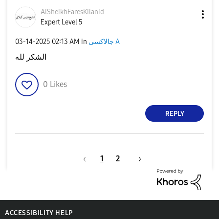
AlSheikhFaresKi
lanid
Expert Level 5
‎03-14-2025
02:13 AM
in
جالاكسى A
الشكر لله
0
Likes
REPLY
1
2
ACCESSIBILITY HELP