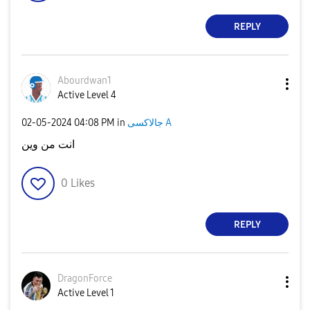
REPLY
Abourdwan1
Active Level 4
‎02-05-2024
04:08 PM
in
جالاكسى A
انت من وين
0
Likes
REPLY
DragonForce
Active Level 1