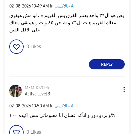
جالاكسى A
in
10:49 AM
‎02-08-2026
بص هو ال٣٦ واحد يعتبر الفرق بس الفريم ف لو مش هيفرق
معاك الفريم هات ال٣٦ و شاحن ٤٥ وات و هيتبقى معاك
على الاقل الفين
0
Likes
REPLY
MEM0O2006
Active Level 3
جالاكسى A
in
10:50 AM
‎02-08-2026
و بردو دور و اتأكد عشان انا معلوماتي مش اكيده ١٠٠%
0
Likes