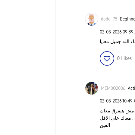
dodo_75
Beginner
‎02-08-2026
09:39
ء الله جميل معايا
0
Likes
MEM0O2006
Acti
‎02-08-2026
10:49
 ف لو مش هيفرق معاك
 ٤٥ وات و هيتبقى معاك على الاقل
الفين