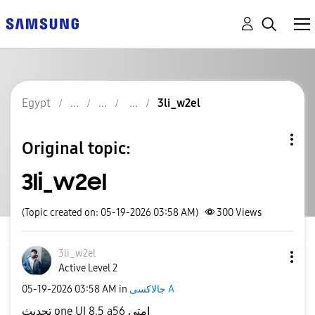
Egypt
3li_w2el
Original topic:
3li_w2el
(Topic created on: 05-19-2026 03:58 AM)
300
Views
3li_w2el
Active Level 2
‎05-19-2026
03:58 AM
in
جالاكسى A
تحديث one UI 8.5 a56 امتي