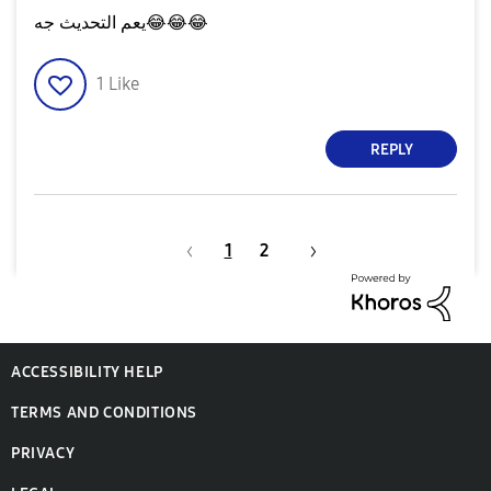
يعم التحديث جه
😂
😂
😂
1
Like
REPLY
1
2
ACCESSIBILITY HELP
TERMS AND CONDITIONS
PRIVACY