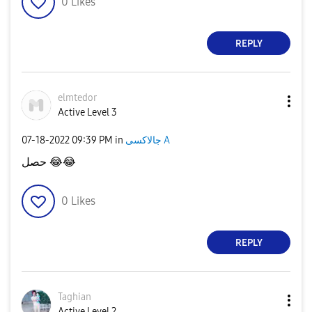
0
Likes
REPLY
elmtedor
Active Level 3
جالاكسى A
in
09:39 PM
‎07-18-2022
😂
😂
حصل
0
Likes
REPLY
Taghian
Active Level 2