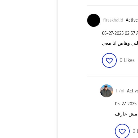
firaskhalid
Active
‎05-27-2025
02:57
0
Likes
h7ni
Active
‎05-27-2025
مش عارف
0