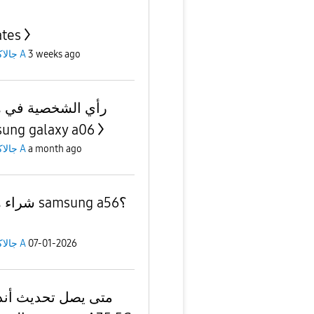
tes
جالاكسى A
3 weeks ago
رأي الشخصية في 
ung galaxy a06
جالاكسى A
a month ago
شراء هاتف samsung a56؟
جالاكسى A
07-01-2026
متى يصل تحديث أند