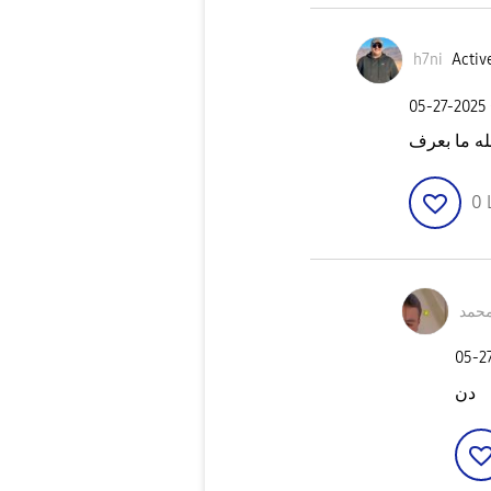
h7ni
Active
‎05-27-2025
له ما بعرف
0
‎05-2
دن