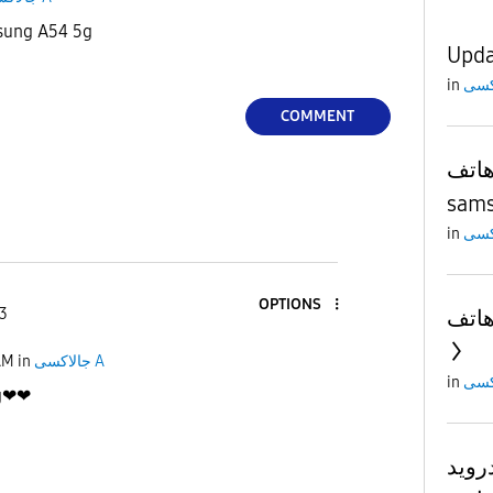
وصول ت Samsung A54 5g
Upda
in
COMMENT
هاتف
sams
in
OPTIONS
 3
AM
in
جالاكسى A
in
5g❤❤
رويد