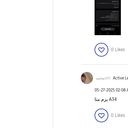
0
Likes
محمدoiii
Active L
‎05-27-2025
02:08
يزم متا A34
0
Likes