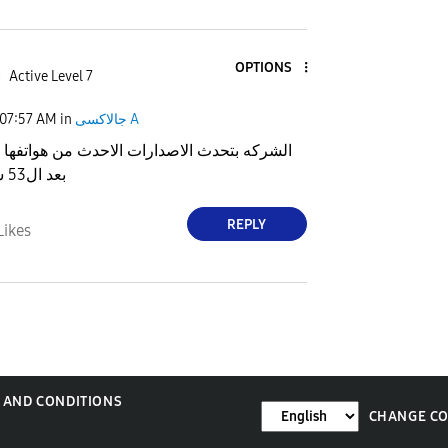
OPTIONS
a
Active Level 7
07:57 AM
in
جالاكسى A
بعد ال53 شركه هامله
REPLY
Likes
 AND CONDITIONS
CHANGE C