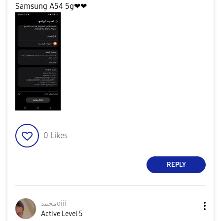
Samsung A54 5g❤❤
0
Likes
REPLY
محمدoiii
Active Level 5