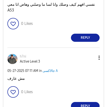
نفسي افهم كيف وصلك وانا لسا ما وصلني وهاض انا معي
A53
0
Likes
REPLY
h7ni
Active Level 3
‎05-27-2025
07:11 AM
in
جالاكسى A
مش عارف
0
Likes
REPLY