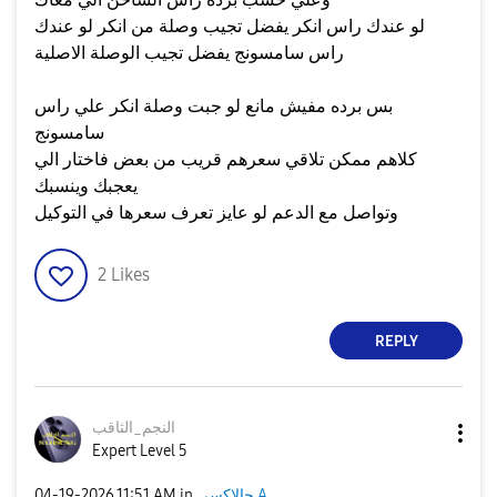
لو عندك راس انكر يفضل تجيب وصلة من انكر لو عندك
راس سامسونج يفضل تجيب الوصلة الاصلية
بس برده مفيش مانع لو جبت وصلة انكر علي راس
سامسونج
كلاهم ممكن تلاقي سعرهم قريب من بعض فاختار الي
يعجبك وينسبك
وتواصل مع الدعم لو عايز تعرف سعرها في التوكيل
2
Likes
REPLY
النجم_الثاقب
Expert Level 5
جالاكسى A
in
11:51 AM
‎04-19-2026