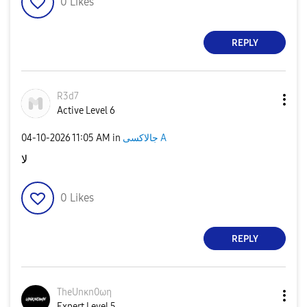
0
Likes
REPLY
R3d7
Active Level 6
جالاكسى A
in
11:05 AM
‎04-10-2026
لا
0
Likes
REPLY
TheUnκn0ωη
Expert Level 5