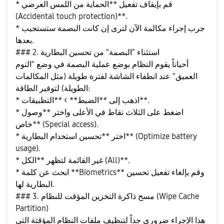
* قم بإيقاف تفعيل **الحماية من اللمس العرضي
(Accidental touch protection)**.
* جرب إجراء مكالمة الآن لترى إن كانت البصمة ستستجيب
بعدها.
### 2. استثناء "البصمة" من تحسين البطارية
أحياناً يقوم النظام بوضع عملية البصمة في وضع "النوم
العميق" عند انطفاء الشاشة لفترة طويلة (مثل المكالمات
الطويلة) لتوفير الطاقة:
* اذهب إلى **الضبط** > **التطبيقات**.
* اضغط على الثلاث نقاط في الأعلى واختر **وصول
خاص** (Special access).
* اختر **تحسين استخدام البطارية** (Optimize battery
usage).
* غير القائمة لتظهر **الكل (All)**.
* ابحث عن كلمة **Biometrics** وقم بإلغاء تفعيل تحسين
البطارية لها.
### 3. مسح ذاكرة التخزين المؤقت للنظام (Wipe Cache
Partition)
هذا الإجراء ضروري جداً لتنظيف ملفات النظام المؤقتة التي