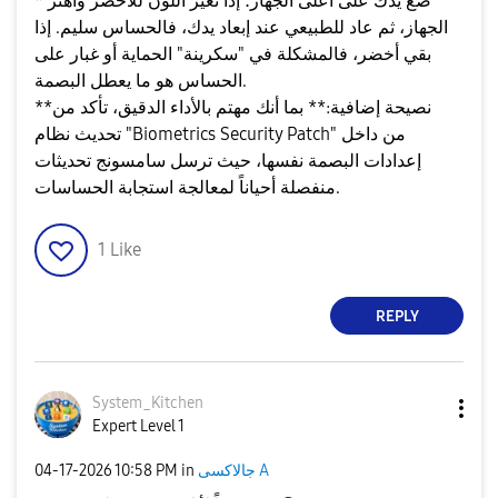
* ضع يدك على أعلى الجهاز؛ إذا تغير اللون للأخضر واهتز
الجهاز، ثم عاد للطبيعي عند إبعاد يدك، فالحساس سليم. إذا
بقي أخضر، فالمشكلة في "سكرينة" الحماية أو غبار على
الحساس هو ما يعطل البصمة.
**نصيحة إضافية:** بما أنك مهتم بالأداء الدقيق، تأكد من
تحديث نظام "Biometrics Security Patch" من داخل
إعدادات البصمة نفسها، حيث ترسل سامسونج تحديثات
منفصلة أحياناً لمعالجة استجابة الحساسات.
1
Like
REPLY
System_Kitchen
Expert Level 1
جالاكسى A
in
10:58 PM
‎04-17-2026