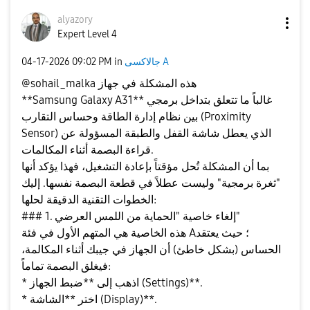
alyazory
Expert Level 4
جالاكسى A
in
09:02 PM
‎04-17-2026
@sohail_malka هذه المشكلة في جهاز
**Samsung Galaxy A31** غالباً ما تتعلق بتداخل برمجي
بين نظام إدارة الطاقة وحساس التقارب (Proximity
Sensor) الذي يعطل شاشة القفل والطبقة المسؤولة عن
قراءة البصمة أثناء المكالمات.
بما أن المشكلة تُحل مؤقتاً بإعادة التشغيل، فهذا يؤكد أنها
"ثغرة برمجية" وليست عطلاً في قطعة البصمة نفسها. إليك
الخطوات التقنية الدقيقة لحلها:
### 1. إلغاء خاصية "الحماية من اللمس العرضي"
هذه الخاصية هي المتهم الأول في فئة A؛ حيث يعتقد
الحساس (بشكل خاطئ) أن الجهاز في جيبك أثناء المكالمة،
فيغلق البصمة تماماً:
* اذهب إلى **ضبط الجهاز (Settings)**.
* اختر **الشاشة (Display)**.