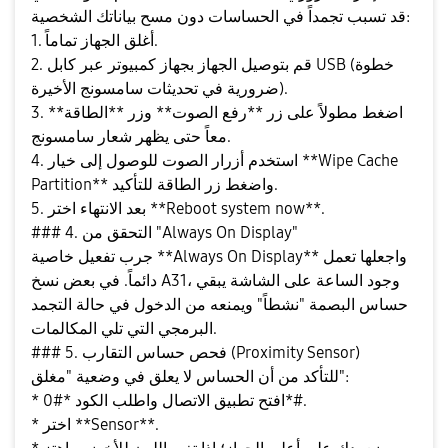
قد تسبب تجمداً في الحساسات دون مسح بياناتك الشخصية:
1. أغلق الجهاز تماماً.
2. قم بتوصيل الجهاز بجهاز كمبيوتر عبر كابل USB (خطوة
ضرورية في تحديثات سامسونج الأخيرة).
3. اضغط مطولاً على زر **رفع الصوت** وزر **الطاقة**
معاً حتى يظهر شعار سامسونج.
4. استخدم أزرار الصوت للوصول إلى خيار **Wipe Cache
Partition** واضغط زر الطاقة للتأكيد.
5. بعد الانتهاء اختر **Reboot system now**.
### 4. التحقق من "Always On Display"
جرب تفعيل خاصية **Always On Display** واجعلها تعمل
دائماً. في بعض نسخ A31، وجود الساعة على الشاشة يبقي
حساس البصمة "نشطاً" ويمنعه من الدخول في حالة التجمد
البرمجي التي تلي المكالمات.
### 5. فحص حساس التقارب (Proximity Sensor)
للتأكد من أن الحساس لا يعلق في وضعية "مغلق":
* افتح تطبيق الاتصال واطلب الكود *#0*#.
* اختر **Sensor**.