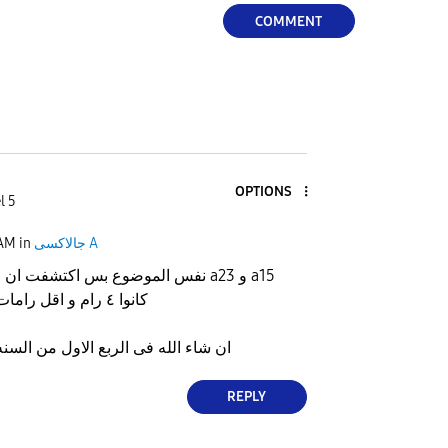
COMMENT
OPTIONS
l 5
جالاكسى A
in
 AM
نفس الموضوع بس اكتشفت ان العيب فى الرامات a23 و a15
كانوا ٤ رام و اقل رامات لسامسونج ٦ رام
ان شاء الله فى الربع الاول من السنه
REPLY