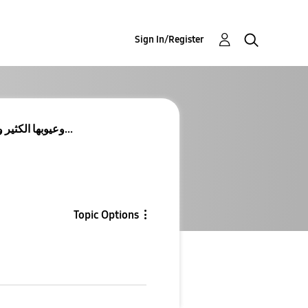
Sign In/Register
واجهة ONE UI 6.1 وعيوبها الكثير واسثناء سامسونج لل...
Topic Options