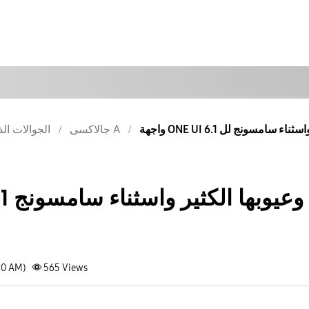
جالاكسى A
الجوالات الذ
20 AM)
565
Views