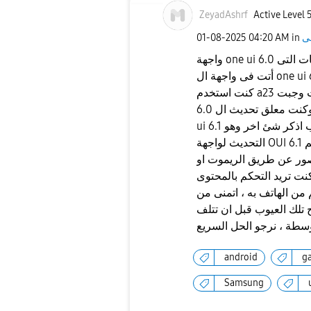
ZeyadAshrf
Active Level 
‎01-08-2025
04:20 AM
in
واجهة one ui 6.0 بالتحديد واجهة سلسة وبسيطة ولاكن من بعد الإضافات التى
أتت فى واجهة ال one ui 6.1 خربت الدنيا وتقلت الانيميشنز واصبحت بطيئة وقتها
كنت استخدم a23 وافتكرت ان موضوع معالج ورامات وجبت a15 بواجهة one ui
6.0 وقتها لاحظت الفرق وكنت معلق تحديث ال one ui 6.1 وبعد ما حدثت الى one
ui 6.1 لاقيت العيوب هى هى ، كمان حابب اذكر شئ اخر وهو smart view بعد
التحديث لواجهة OUI 6.1 وتجربة العرض على شاشة سامسونج لا يمكنك التحكم
ور عن طريق الريموت او
كنت تريد التحكم بالمحتوى
من الهاتف به ، اتمنى من
لك العيوب قبل ان تتلف
android
g
Samsung