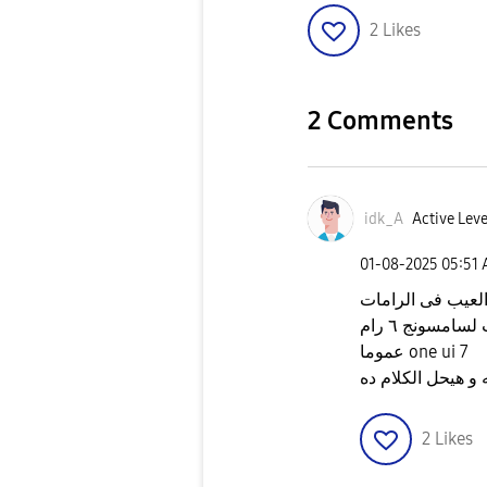
2
Likes
2 Comments
idk_A
Active Leve
‎01-08-2025
05:51
عموما one ui 7
 و هيحل الكلام ده
2
Likes