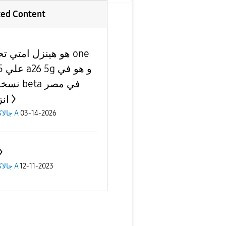
ted Content
هو هينزل امتي  one
و هو ف
eta في مصر
انز
جالاكسى A
03-14-2026
جالاكسى A
12-11-2023