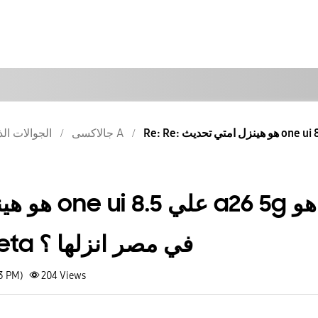
جالاكسى A
الجوالات الذ
 a26 5g و هو
في نسخه منه beta في مصر انزلها ؟
33 PM)
204
Views