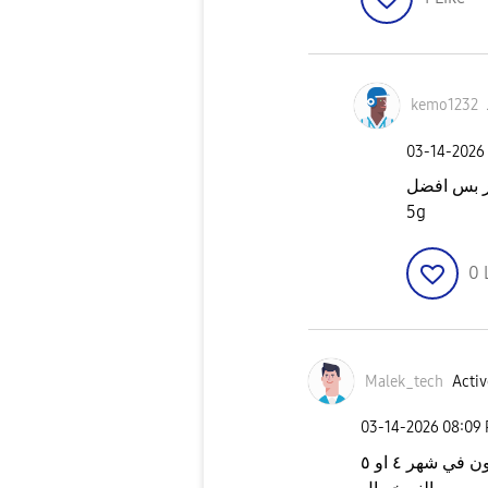
kemo1232
‎03-14-2026
وير بس افضل
5g
0
Malek_tech
Activ
‎03-14-2026
08:09
 شهر ٤ او ٥