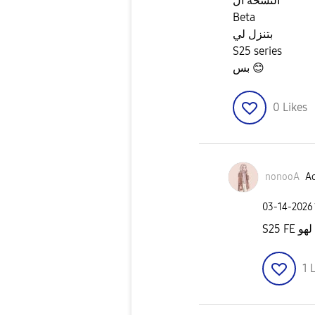
النسخه ال
Beta
بتنزل لي
S25 series
بس
😊
0
Likes
nonooA
Ac
‎03-14-2026
S25 
1
L