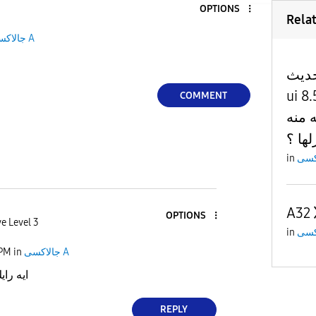
OPTIONS
Rela
جالاكسى A
تحديث
ui 8.5 علي a26 5g ي
COMMENT
نسخه منه b
لها ؟
in
A32
OPTIONS
e Level 3
in
 PM
in
جالاكسى A
ايه را
REPLY