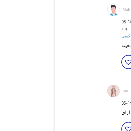
Male
‎03-1
) in
معينه
non
‎03-1
ازاي