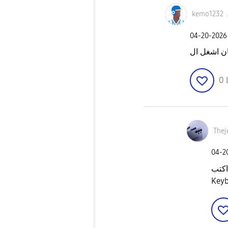
kemo1232
‎04-20-2026
0
‎04-
اكتب