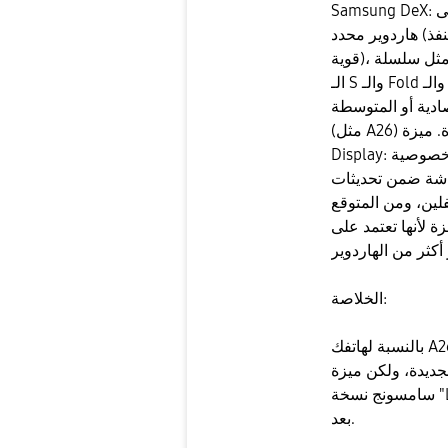
​Samsung DeX: للأسف، هذه الميزة تعتمد بشكل أساسي على
هاردوير محدد (منفذ USB يدعم خروج الفيديو وذاكرة عشوائية
قوية)، ولذلك هي ما زالت محصورة في الفئات العليا مثل سلسلة
الـ S والـ Fold والـ Flip، وبعض أجهزة التابلت. لا يوجد إعلان رسمي
ادية أو المتوسطة
(مثل A26) لأن الهاردوير فيها قد لا يدعمها بكفاءة. ​ميزة Private
Display: سامسونج تعمل فعلياً على تطوير ميزات خصوصية
 تحديثات One UI ، وهناك تسريبات عن "فلتر
لين، ومن المتوقع
ة لأنها تعتمد على
​الخلاصة:
بالنسبة لهاتفك A26 5G، من المرجح جداً أن يحصل على ميزات
زة DeX مستبعدة حالياً إلا إذا أطلقت
سامسونج نسخة "Light" تعمل عبر الواي فاي فقط، وهذا لم يتأكد
بعد.