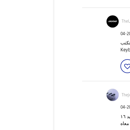
The
‎04-
كتب
‎04-
١٦