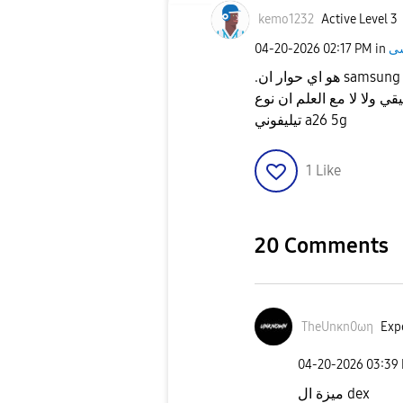
kemo1232
Active Level 3
‎04-20-2026
02:17 PM
in
.هو اي حوار ان samsung Dex هيبقي علي كل الاجهزه و ميزه ال private display
 ولا لا مع العلم ان نوع
تيليفوني a26 5g
1
Like
20 Comments
TheUnκn0ωη
Expe
‎04-20-2026
03:39
ميزة ال dex