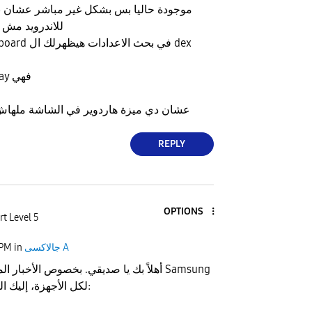
موجودة حاليا بس بشكل غير مباشر عشان 
للاندرويد مش
لو كتبت كلمة keyboard في بحث الاعدادات هيظهرلك ال dex
وال private display فهي
عشان دي ميزة هاردوير في الشاشة ملهاش 
REPLY
OPTIONS
rt Level 5
جالاكسى A
in
 PM
​أهلاً بك يا صديقي. بخصوص الأخبار المنت
DeX لكل الأجهزة، إليك الحقيقة التقنية: