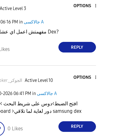
OPTIONS
Active Level 3
جالاكسى A
in
06:16 PM
مفهمتش اعمل اي عشان اشغل ال Dex?
REPLY
Likes
OPTIONS
Active Level 10
Thejoker_الجوكر
جالاكسى A
in
06:41 PM
20-2026
افتح الضبط>دوس على شريط البحث >
Keyboard >دور لغاية لما تلاقي samsung dex
REPLY
0
Likes