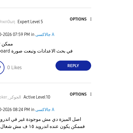
OPTIONS
Unκn0ωη
Expert Level 5
جالاكسى A
in
07:59 PM
20-2026
ممكن ت
Keyboard في بحث الاعدادات وتبعت صورة
REPLY
0
Likes
OPTIONS
Active Level 10
Thejoker_الجوكر
جالاكسى A
in
08:24 PM
20-2026
اصل الميزة دي مش موجودة غير في اندرويد 
فممكن يكون عنده اندرويد ١٥ ف مش شغال معاه