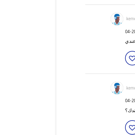
kem
‎04-
ندي
kem
‎04-
دك؟