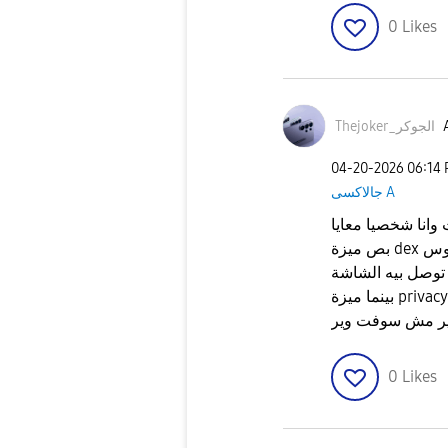
0
Likes
Thejoker_الجوكر
‎04-20-2026
06:14
جالاكسى A
بص ميزة dex هي شغالة بص الموبايل بيعمل ريستارت لما تدوس
 توصل بيه الشاشة
بينما ميزة privacy display هي نازلة لل s26 Ultra لأنها بتكون
ير مش سوفت وير
0
Likes