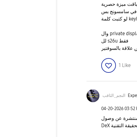
باقت ميزة حصرية
 في سامسونج بس
لل s26u فقط
علاقة بالسوفتير
1
Like
Expe
النجم_الثاقب
‎04-20-2026
03:52
شرة عن وصول Samsung