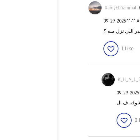
RamyELGammal
‎09-29-2025
11:11 
 اللى نزل منه ؟
1
Like
K_H_A_L_
‎09-29-2025
0