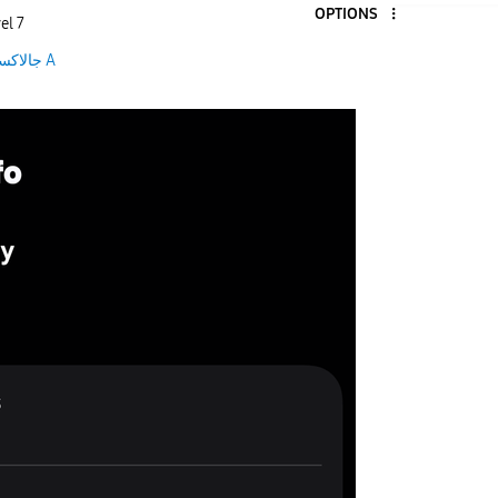
OPTIONS
el 7
جالاكسى A