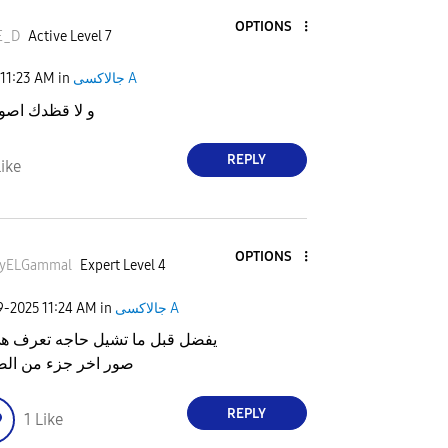
OPTIONS
E_D
Active Level 7
جالاكسى A
in
11:23 AM
و لا قظدك اصو
REPLY
ike
OPTIONS
yELGammal
Expert Level 4
جالاكسى A
in
11:24 AM
29-2025
يفضل قبل ما تشيل حاجه تعرف هى
صور اخر جزء من ال
REPLY
1
Like