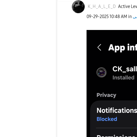
K_H_A_L_E_D
Active Lev
‎09-29-2025
10:48 AM
in