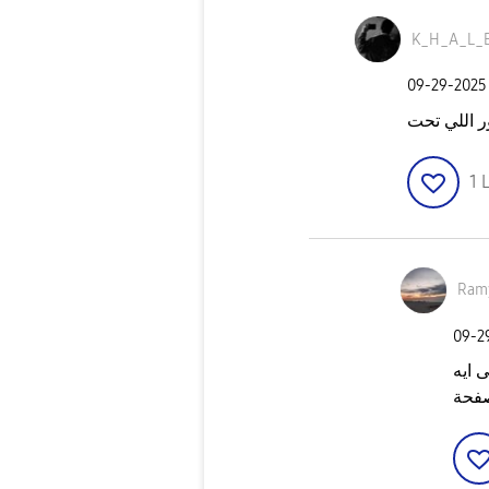
K_H_A_L_
‎09-29-2025
ر اللي تحت
1
L
Ram
‎09-
 ايه
صفحة