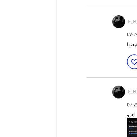
K_H
‎09-
عتها
K_H
‎09-
اهوو