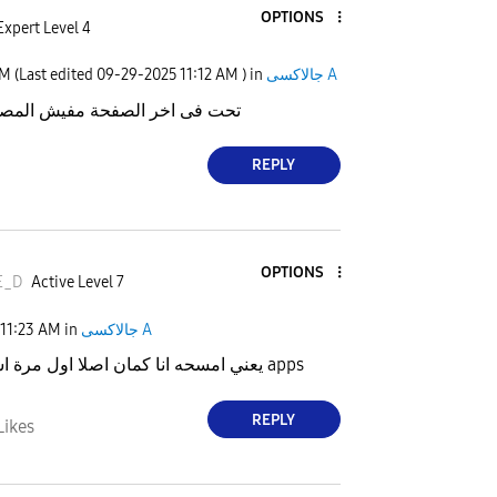
OPTIONS
Expert Level 4
جالاكسى A
) in
11:12 AM
‎09-29-2025
(Last edited
AM
تحت فى اخر الصفحة مفيش المصدر
REPLY
OPTIONS
E_D
Active Level 7
جالاكسى A
in
11:23 AM
يعني امسحه انا كمان اصلا اول مرة اشوفه ف ال apps
REPLY
Likes