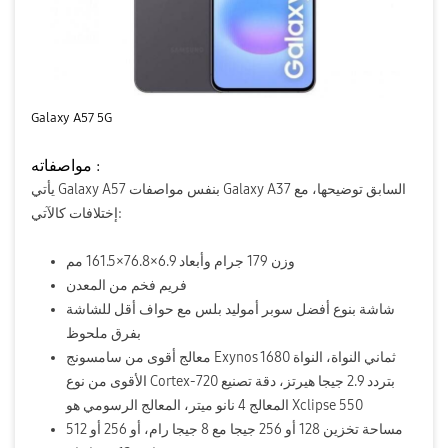
Galaxy A57 5G
مواصفاته :
يأتي Galaxy A57 بنفس مواصفات Galaxy A37 السابق توضيحها، مع
إختلافات كالآتي:
وزن 179 جرام وأبعاد 6.9×76.8×161.5 مم
فريم فخم من المعدن
شاشة بنوع أفضل سوبر أموليد بلس مع حواف أقل للشاشة
بفرق ملحوظ
معالج أقوى من سامسونج Exynos 1680 ثماني النواة، النواة
الأقوى من نوع Cortex-720 بتردد 2.9 جيجا هيرتز، دقة تصنيع
المعالج 4 نانو ميتر، المعالج الرسومي هو Xclipse 550
مساحة تخزين 128 أو 256 جيجا مع 8 جيجا رام، أو 256 أو 512