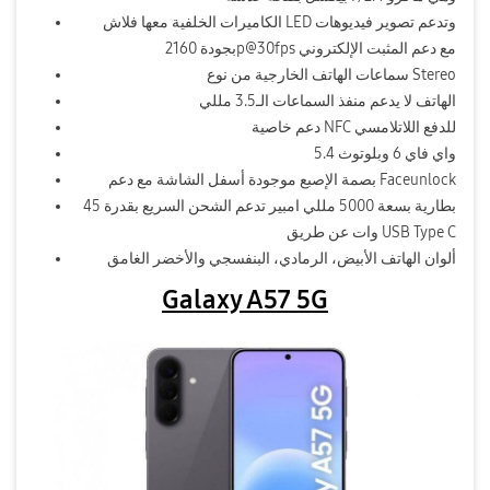
الكاميرات الخلفية معها فلاش LED وتدعم تصوير فيديوهات
بجودة 2160p@30fps مع دعم المثبت الإلكتروني
سماعات الهاتف الخارجية من نوع Stereo
الهاتف لا يدعم منفذ السماعات الـ3.5 مللي
دعم خاصية NFC للدفع اللاتلامسي
واي فاي 6 وبلوتوث 5.4
بصمة الإصبع موجودة أسفل الشاشة مع دعم Faceunlock
بطارية بسعة 5000 مللي امبير تدعم الشحن السريع بقدرة 45
وات عن طريق USB Type C
ألوان الهاتف الأبيض، الرمادي، البنفسجي والأخضر الغامق
Galaxy A57 5G