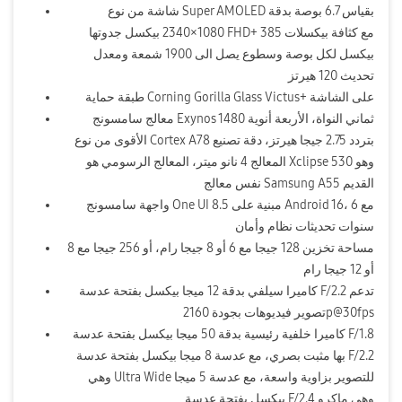
شاشة من نوع Super AMOLED بقياس 6.7 بوصة بدقة
1080×2340 بيكسل جدوتها FHD+ مع كثافة بيكسلات 385
بيكسل لكل بوصة وسطوع يصل الى 1900 شمعة ومعدل
تحديث 120 هيرتز
طبقة حماية Corning Gorilla Glass Victus+ على الشاشة
معالج سامسونج Exynos 1480 ثماني النواة، الأربعة أنوية
الأقوى من نوع Cortex A78 بتردد 2.75 جيجا هيرتز، دقة تصنيع
المعالج 4 نانو ميتر، المعالج الرسومي هو Xclipse 530 وهو
نفس معالج Samsung A55 القديم
واجهة سامسونج One UI 8.5 مبنية على Android 16، مع 6
سنوات تحديثات نظام وأمان
مساحة تخزين 128 جيجا مع 6 أو 8 جيجا رام، أو 256 جيجا مع 8
أو 12 جيجا رام
كاميرا سيلفي بدقة 12 ميجا بيكسل بفتحة عدسة F/2.2 تدعم
تصوير فيديوهات بجودة 2160p@30fps
كاميرا خلفية رئيسية بدقة 50 ميجا بيكسل بفتحة عدسة F/1.8
بها مثبت بصري، مع عدسة 8 ميجا بيكسل بفتحة عدسة F/2.2
وهي Ultra Wide للتصوير بزاوية واسعة، مع عدسة 5 ميجا
بيكسل بفتحة عدسة F/2.4 وهي ماكرو