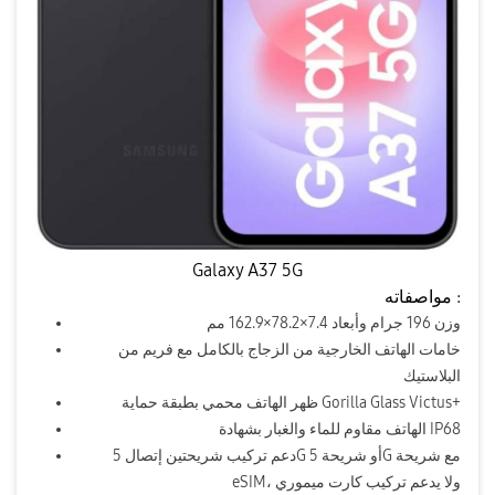
Galaxy A37 5G
مواصفاته :
وزن 196 جرام وأبعاد 7.4×78.2×162.9 مم
خامات الهاتف الخارجية من الزجاج بالكامل مع فريم من
البلاستيك
ظهر الهاتف محمي بطبقة حماية Gorilla Glass Victus+
الهاتف مقاوم للماء والغبار بشهادة IP68
دعم تركيب شريحتين إتصال 5G أو شريحة 5G مع شريحة
eSIM، ولا يدعم تركيب كارت ميموري