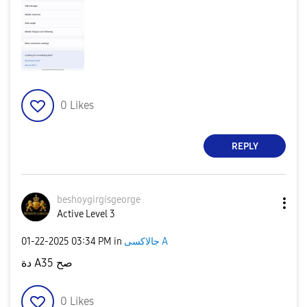
0
Likes
REPLY
beshoygirgisgeo
rge
Active Level 3
‎01-22-2025
03:34 PM
in
جالاكسى A
دة A35 صح
0
Likes