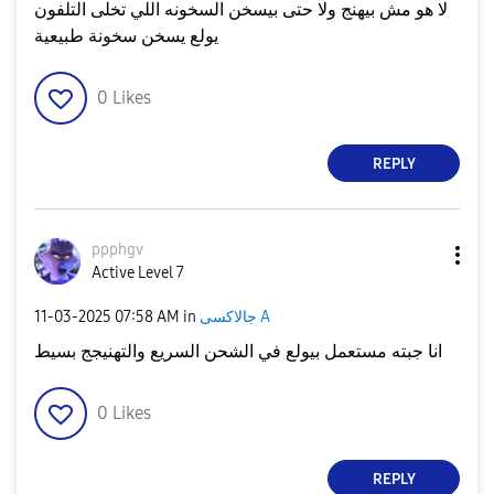
لا هو مش بيهنج ولا حتى بيسخن السخونه اللي تخلى التلفون
يولع يسخن سخونة طبيعية
0
Likes
REPLY
ppphgv
Active Level 7
‎11-03-2025
07:58 AM
in
جالاكسى A
انا جبته مستعمل بيولع في الشحن السريع والتهنيجج بسيط
0
Likes
REPLY