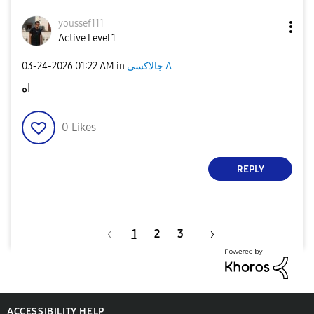
youssef111
Active Level 1
‎03-24-2026
01:22 AM
in
جالاكسى A
اه
0
Likes
REPLY
1
2
3
ACCESSIBILITY HELP