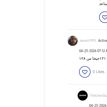
ساعد
karam1995
Active
‎04-23-2026
07:12
١
0
Likes
TheUnκn0
‎04-23-2026