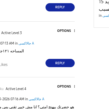
وبركاته تحديث اندرويد 15
REPLY
لسبب
in
OPTIONS
Active Level 3
جالاكسى A
in
07:13 AM
المساحه ١٢١جيحا من ١٢٨
REPLY
Likes
OPTIONS
oku
Active Level 4
جالاكسى A
in
07:16 AM
23-2026
هو حضرتك بيهنج امتى؟ انا مش خبير تقني بس 