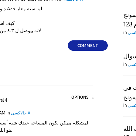
دلوقتي معايا تلفون ساسومج A23 ليه سنه معايا
a23 4
كيف استفيد من الرامة كامله؟؟؟
لانه بيوصل ل ٤.٣ من ذاكرة ال الرام وبيبدا يهنج
in
COMMENT
وال
in
ت في
OPTIONS
el 4
in
جالاكسى A
in
 AM
المشكلة ممكن تكون المساحة عندك شبه أتعبت 
الله
هو اللي آداؤه مش كافي.