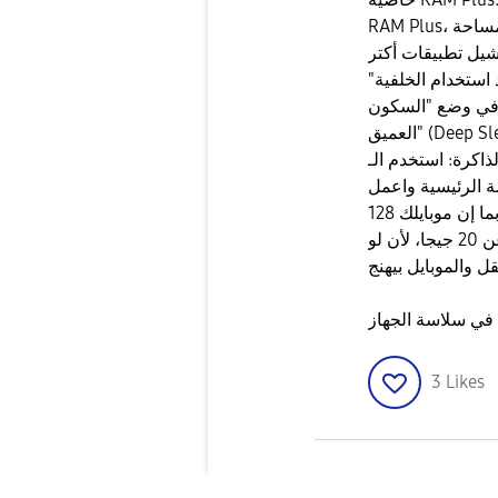
RAM Plus، وخليها على 6 جيجا. دي بتستخدم جزء من مساحة
يشيل تطبيقات أكتر
 استخدام الخلفية"
 في وضع "السكون
العميق" (Deep Sleeping)، ده هيوفر مساحة كبيرة في الرام
الـ Widget بتاعة العناية بالجهاز
واعمل "Clean" كل فترة عشان تقفل
العمليات اللي ملهاش لازمة. ​تأكد من المساحة: بما إن موبايلك 128
جيجا، حاول دايماً تسيب مساحة فاضية لا تقل عن 20 جيجا، لأن لو
3
Likes