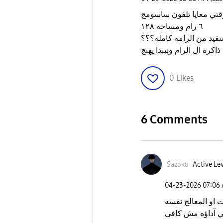
٦ رام ومساحه ١٢٨
0
Likes
6 Comments
Sazoku
Active Lev
‎04-23-2026
07:06
او المعالج نفسه