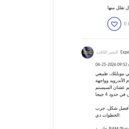
 تقلل منها
0
Expe
النجم_الثاقب
‎04-23-2026
09:52
 بخصوص الـ 6 جيجا رام في موبايلك، طبيعي
الأندرويد وواجهة
1.5 لـ 2 جيجا لوحدهم عشان السيستم
 بأفضل شكل، جرب
الخطوات دي:
​خاصية RAM Plus: ادخل على الضبط > العناية بالجهاز > الذاكرة >