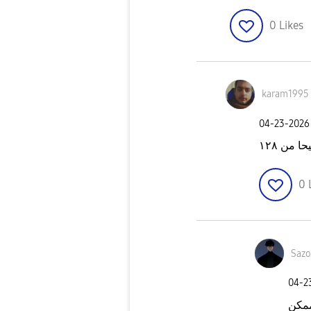
0
Likes
karam1995
‎04-23-2026
0
Saz
‎04-
ممكن