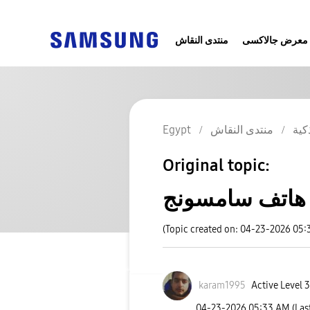
معرض جالاكسى
منتدى النقاش
كية
منتدى النقاش
Egypt
Original topic:
a
(Topic created on: 04-23-2026 05
karam1995
Active Level 3
‎04-23-2026
05:33 AM
(Las