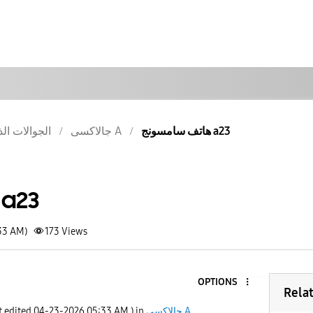
هاتف سامسونج a23
جالاكسى A
الجوالات الذ
هاتف سامسونج 23
:33 AM)
173
Views
OPTIONS
Rela
جالاكسى A
) in
05:33 AM
‎04-23-2026
t edited