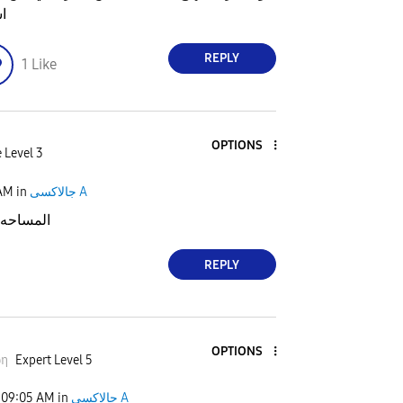
ا
REPLY
1
Like
OPTIONS
 Level 3
جالاكسى A
in
 AM
المساحه ١٢١جيحا من ٢٨
REPLY
OPTIONS
ωη
Expert Level 5
جالاكسى A
in
09:05 AM