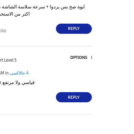
ايوة صح بس بردوا + سرعة سلاسة الشاشة د
اكتر من الاستخد
REPLY
ike
OPTIONS
rt Level 5
AM
in
جالاكسى A
اصدك على option قياسي ولا مرتفع
REPLY