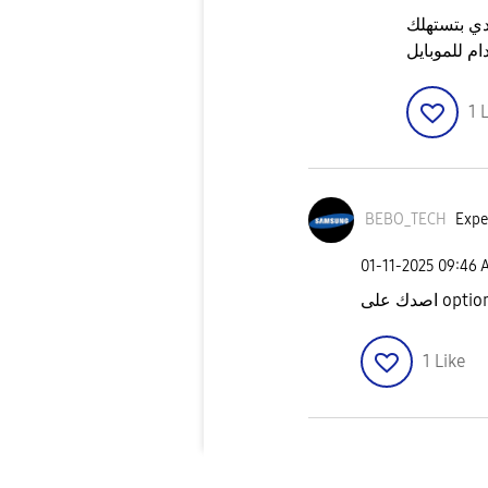
ي بتستهلك
ام للموبايل
1
L
BEBO_TECH
Expe
‎01-11-2025
09:46 
1
Like