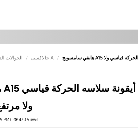
جالاكسى A
الجوالات الذ
ف
ولا مرتف
09 PM)
470
Views