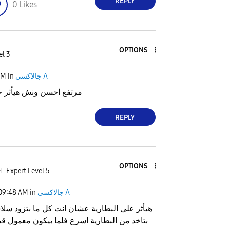
REPLY
0
Likes
OPTIONS
el 3
PM
in
جالاكسى A
مرتفع احسن ونش هيأثر جا
REPLY
OPTIONS
H
Expert Level 5
09:48 AM
in
جالاكسى A
هيأثر على البطارية عشان انت كل ما بتزود سل
بتاخد من البطارية اسرع فلما بيكون معمول ق