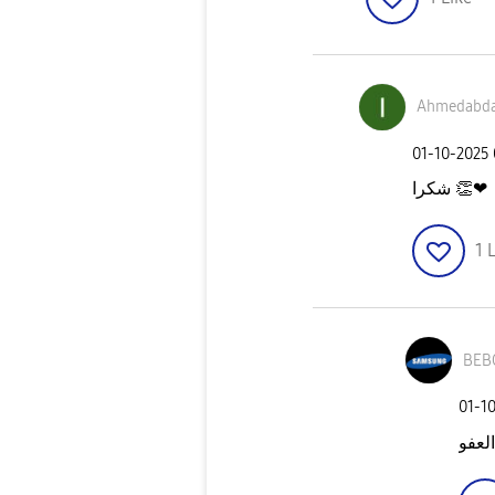
Ahmedabda
‎01-10-2025
شكرا
👏
❤
1
L
BEB
‎01-1
العفو