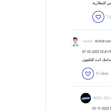
 للبطارية
1
L
Sweisi
Active Lev
‎01-10-2025
10:41 
خدامك انت للتلفون
0
Likes
BEBO_TEC
‎01-11-2025