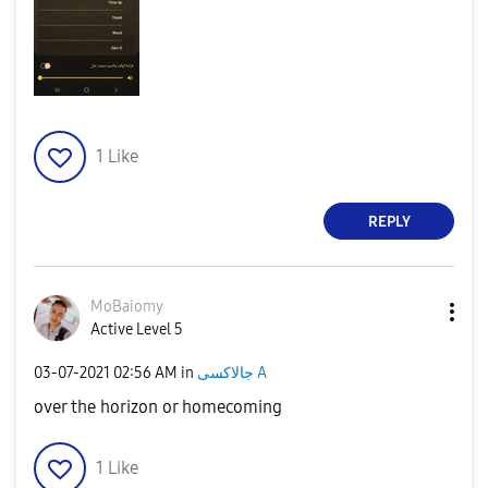
1
Like
REPLY
MoBaiomy
Active Level 5
‎03-07-2021
02:56 AM
in
جالاكسى A
over the horizon or homecoming
1
Like