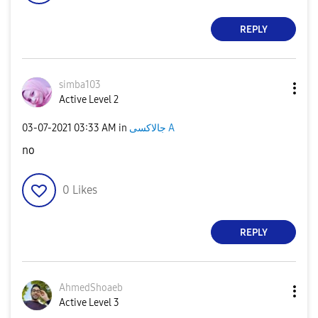
REPLY
simba103
Active Level 2
‎03-07-2021
03:33 AM
in
جالاكسى A
no
0
Likes
REPLY
AhmedShoaeb
Active Level 3