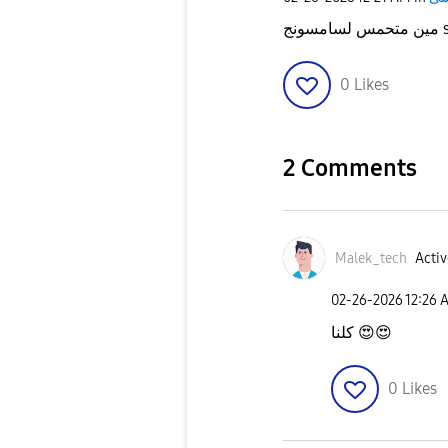
ونج
0
Likes
2 Comments
Malek_tech
Activ
‎02-26-2026
12:26 
كلنا
😍
😍
0
Likes