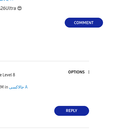
مين متحمس لسامس s26Ultra
😍
COMMENT
OPTIONS
e Level 8
AM
in
جالاكسى A
REPLY