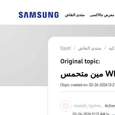
معرض جالاكسى
منتدى النقاش
Egypt
منتدى النقاش
كية
Original topic:
تحمس
(Topic created on: 02-26-2026 12:2
mostafa_ilguhne
_
Active
‎02-26-2026
12:21 AM
in