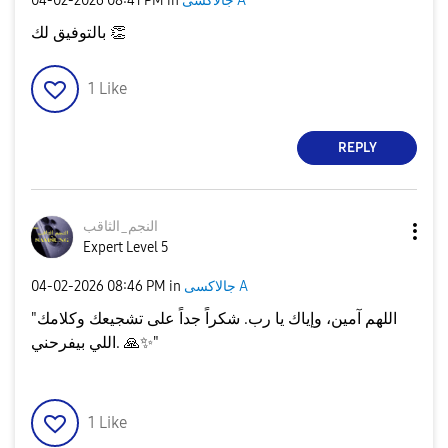
جالاكسى A
in
08:41 PM
‎04-02-2026
👏
بالتوفيق لك
1
Like
REPLY
النجم_الثاقب
Expert Level 5
جالاكسى A
in
08:46 PM
‎04-02-2026
"اللهم آمين، وإياك يا رب. شكراً جداً على تشجيعك وكلامك
"
✨
🙏
اللي بيفرحني.
1
Like