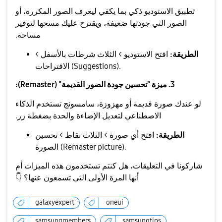
تطبيق الاستوديو ذكي بما يكفي ليعرف الصور المكررة، أو
الصور التي جودتها ضعيفة، ويقترح عليك مسحها لتوفير
مساحة.
الطريقة:
افتح الاستوديو > الثلاث شرطات بالأسفل >
الاقتراحات (Suggestions).
3. ميزة "تحسين جودة الصور القديمة" (Remaster):
لو عندك صورة قديمة أو مهزوزة، سامسونج تستخدم الذكاء
الاصطناعي لتعديل الإضاءة والحدة بضغطة زر.
الطريقة:
افتح أي صورة > الثلاث نقاط > تحسين
الصورة (Remaster picture).
​شاركونا في التعليقات، هل كنتم تستخدمون هذه الميزات أم
أنها المرة الأولى التي تسمعون عنها؟
👇
galaxyexpert
oneui
samsungmembers
samsungtips