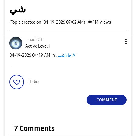
شي
(Topic created on: 04-19-2026 07:02 AM)
114
Views
emad223
Active Level 1
جالاكسى A
in
04:49 AM
‎04-19-2026
.
1
Like
COMMENT
7 Comments