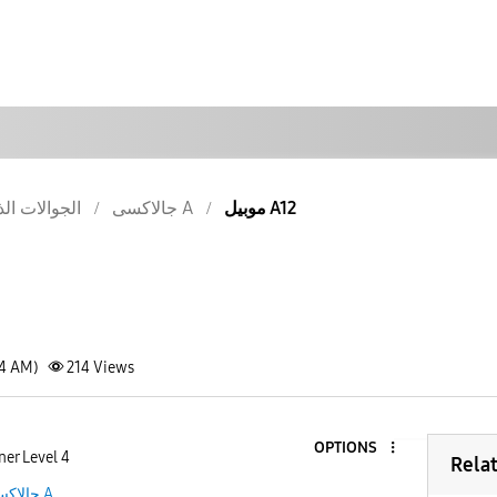
موبيل A12
جالاكسى A
الجوالات الذ
54 AM)
214
Views
OPTIONS
er Level 4
Rela
جالاكسى A