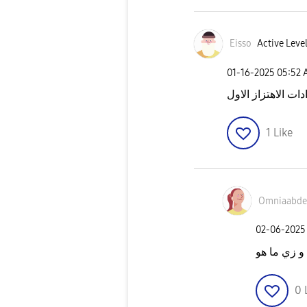
Eisso
Active Level
‎01-16-2025
05:52
ات الاهتزاز الاول
1
Like
Omniaabde
‎02-06-2025
و زي ما هو
0