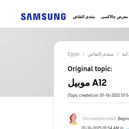
معرض جالاكسى
منتدى النقاش
Egypt
منتدى النقاش
كية
Original topic:
موبيل A12
(Topic created on: 01-16-2025 01:
Omniaabdelrazek
0
Beginn
‎01-16-2025
01:54 AM
in