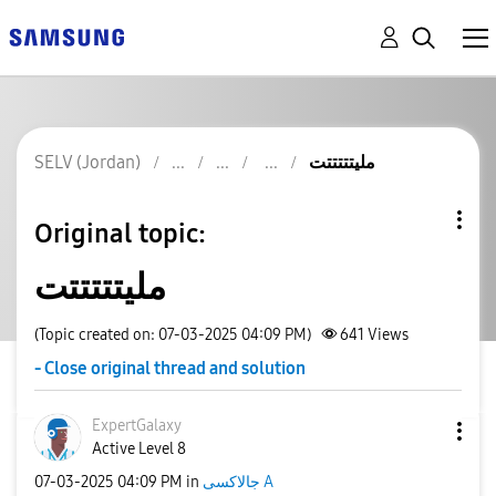
SELV (Jordan)
مليتتتتتت
Original topic:
مليتتتتتت
(Topic created on: 07-03-2025 04:09 PM)
641
Views
- Close original thread and solution
ExpertGalaxy
Active Level 8
‎07-03-2025
04:09 PM
in
جالاكسى A