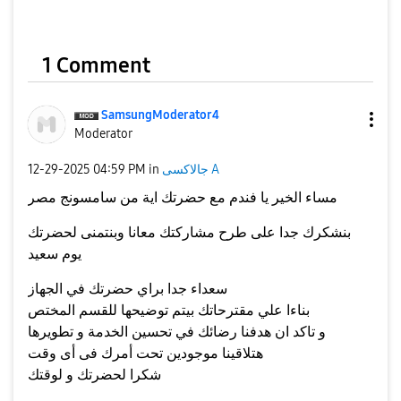
1 Comment
SamsungModerato
r4
Moderator
جالاكسى A
in
04:59 PM
‎12-29-2025
مساء الخير يا فندم مع حضرتك اية من سامسونج مصر
بنشكرك جدا على طرح مشاركتك معانا وبنتمنى لحضرتك
يوم سعيد
سعداء جدا براي حضرتك في الجهاز
بناءا علي مقترحاتك بيتم توضيحها للقسم المختص
و تاكد ان هدفنا رضائك في تحسين الخدمة و تطويرها
هتلاقينا موجودين تحت أمرك فى أى وقت
شكرا لحضرتك و لوقتك