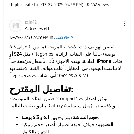
(Topic created on: 12-29-2025 03:39 PM)
162
Views
zein42
Active Level 1
جالاكسى A
in
03:39 PM
‎12-29-2025
تقتصر الهواتف ذات الأحجام المريحة (ما بين 6.0 إلى 6.3
بوصة) حالياً على الفئات الرائدة (Flagships) مثل
S24
أو
فئات
iPhone
العادية، وهذه الأجهزة تأتي بأسعار مرتفعة جداً
لا تناسب الجميع. في المقابل، أغلب هواتف الفئة الاقتصادية
(Series A & M) تأتي بشاشات ضخمة جداً.
تفاصيل المقترح:
​توفير إصدارات "Compact" ضمن الفئات المتوسطة
والاقتصادية (مثل سلسلة Galaxy A) بالمواصفات التالية:
.
حجم الشاشة:
يتراوح بين
6.1 و 6.3 بوصة
التصميم:
حواف نحيفة لضمان أصغر حجم ممكن
للجهاز بالكامل.