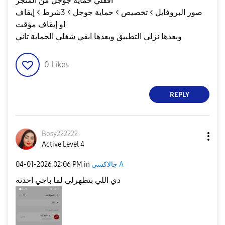
اقفلي حماية جوجل من المتجر
صور البروفايل > تخصيص > حماية جوجل > 3شرط > إيقاف
او إيقاف مؤقت
وبعدها نزلي التطبيق وبعدها ابقي شغلي الحماية تاني
0
Likes
REPLY
Bosy222222
Active Level 4
جالاكسى A
in
02:06 PM
‎04-01-2026
دي اللي بتظهرلي لما باجي احدثه