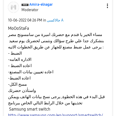
Amira-elnagar
Moderator
جالاكسى A
in
04:26 PM
‎10-06-2022
MoOoStaFa
مساء الخير يا فندم مع حضرتك اميرة من سامسونج مصر
بنشكرك جدا علي طرح سؤالك ونتمنى لحضرتك يوم سعيد
يرجى عمل ضبط مصنع للجهاز عن طريق الخطوات الاتيه :
- الضبط
-الاداره العامه
- اعاده الضبط
-اعاده تعييين بيانات المصنع
-اعاده الضبط
-مسح الكل
واستأذن حضرتك
قبل البدء في هذه الخطوة, يرجى نسخ بيانات الهاتف.ويمكن
تخذينها من خلال الرابط التالي الخاص ببرنامج
Samsung smart switch
http://www.samsung.com/eg/support/smartswitch/